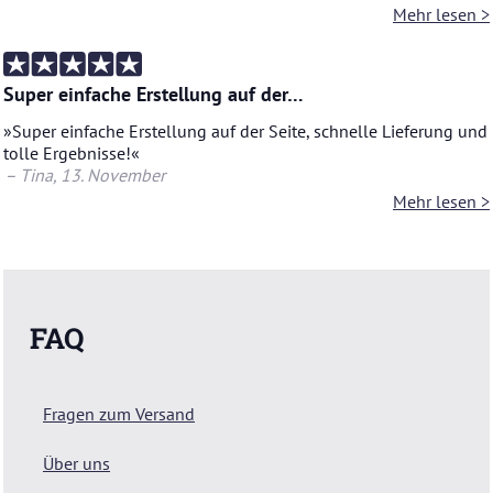
Mehr lesen >
Super einfache Erstellung auf der…
»Super ein­fa­che Er­stel­lung auf der Seite, schnel­le Lie­fe­rung und
tolle Er­geb­nis­se!«
– Tina
, 13. No­vem­ber
Mehr lesen >
FAQ
Fragen zum Versand
Über uns