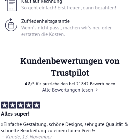
Kauf auf Rechnung
So geht einfach! Erst freuen, dann bezahlen!
Zufriedenheitsgarantie
Wenn’s nicht passt, machen wir’s neu oder
erstatten die Kosten.
Kundenbewertungen von
Trustpilot
4.8
/5 für puzzlehelden bei
21842
Bewertungen
Alle Bewertungen lesen
Alles super!
»Ein­fa­che Ge­stal­tung, schö­ne De­signs, sehr gute Qua­li­tät &
schnel­le Be­ar­bei­tung zu einem fai­ren Preis!«
– Kunde
, 13. No­vem­ber