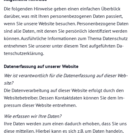
Die fol­gen­den Hin­wei­se geben einen ein­fa­chen Über­blick
dar­über, was mit Ihren per­so­nen­be­zo­ge­nen Daten pas­siert,
wenn Sie un­se­re Web­site be­su­chen. Per­so­nen­be­zo­ge­ne Daten
sind alle Daten, mit denen Sie per­sön­lich iden­ti­fi­ziert wer­den
kön­nen. Aus­führ­li­che In­for­ma­tio­nen zum Thema Da­ten­schutz
ent­neh­men Sie un­se­rer unter die­sem Text auf­ge­führ­ten Da­
ten­schutz­er­klä­rung.
Da­ten­er­fas­sung auf un­se­rer Web­site
Wer ist ver­ant­wort­lich für die Da­ten­er­fas­sung auf die­ser Web­
site?
Die Da­ten­ver­ar­bei­tung auf die­ser Web­site er­folgt durch den
Web­site­be­trei­ber. Des­sen Kon­takt­da­ten kön­nen Sie dem Im­
pres­sum die­ser Web­site ent­neh­men.
Wie er­fas­sen wir Ihre Daten?
Ihre Daten wer­den zum einen da­durch er­ho­ben, dass Sie uns
diese mit­tei­len. Hier­bei kann es sich z.B. um Daten han­deln,