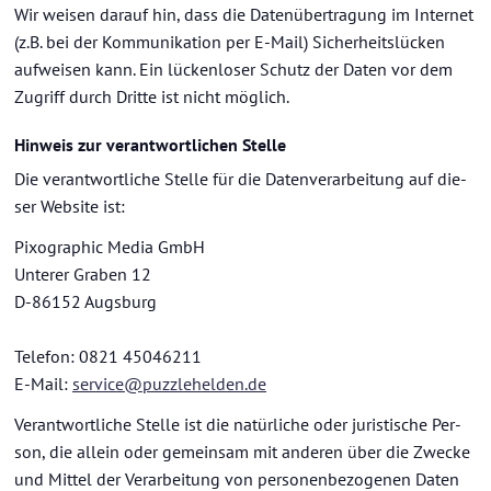
Wir wei­sen dar­auf hin, dass die Da­ten­über­tra­gung im In­ter­net
(z.B. bei der Kom­mu­ni­ka­ti­on per E-​Mail) Si­cher­heits­lü­cken
auf­wei­sen kann. Ein lü­cken­lo­ser Schutz der Daten vor dem
Zu­griff durch Drit­te ist nicht mög­lich.
Hin­weis zur ver­ant­wort­li­chen Stel­le
Die ver­ant­wort­li­che Stel­le für die Da­ten­ver­ar­bei­tung auf die­
ser Web­site ist:
Pi­xo­gra­phic Media GmbH
Un­te­rer Gra­ben 12
D-​86152 Augs­burg
Te­le­fon: 0821 45046211
E-​Mail:
ser­vice@puz­zle­hel­den.de
Ver­ant­wort­li­che Stel­le ist die na­tür­li­che oder ju­ris­ti­sche Per­
son, die al­lein oder ge­mein­sam mit an­de­ren über die Zwe­cke
und Mit­tel der Ver­ar­bei­tung von per­so­nen­be­zo­ge­nen Daten