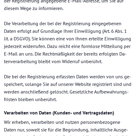
der Re­gis­trie­rung an­ge­ge­be­ne E-​Mail-Adresse, um Sie auf
die­sem Wege zu in­for­mie­ren.
Die Ver­ar­bei­tung der bei der Re­gis­trie­rung ein­ge­ge­be­nen
Daten er­folgt auf Grund­la­ge Ihrer Ein­wil­li­gung (Art. 6 Abs. 1
lit. a DSGVO). Sie kön­nen eine von Ihnen er­teil­te Ein­wil­li­gung
je­der­zeit wi­der­ru­fen. Dazu reicht eine form­lo­se Mit­tei­lung per
E-​Mail an uns. Die Recht­mä­ßig­keit der be­reits er­folg­ten Da­
ten­ver­ar­bei­tung bleibt vom Wi­der­ruf un­be­rührt.
Die bei der Re­gis­trie­rung er­fass­ten Daten wer­den von uns ge­
spei­chert, so­lan­ge Sie auf un­se­rer Web­site re­gis­triert sind und
wer­den an­schlie­ßend ge­löscht. Ge­setz­li­che Auf­be­wah­rungs­
fris­ten blei­ben un­be­rührt.
Ver­ar­bei­ten von Daten (Kunden-​ und Ver­trags­da­ten)
Wir er­he­ben, ver­ar­bei­ten und nut­zen per­so­nen­be­zo­ge­ne
Daten nur, so­weit sie für die Be­grün­dung, in­halt­li­che Aus­ge­