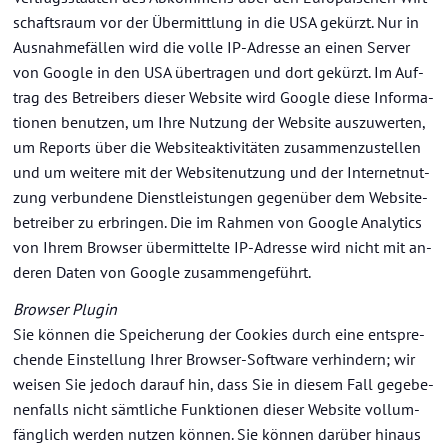
schafts­raum vor der Über­mitt­lung in die USA ge­kürzt. Nur in
Aus­nah­me­fäl­len wird die volle IP-​Adresse an einen Ser­ver
von Goog­le in den USA über­tra­gen und dort ge­kürzt. Im Auf­
trag des Be­trei­bers die­ser Web­site wird Goog­le diese In­for­ma­
tio­nen be­nut­zen, um Ihre Nut­zung der Web­site aus­zu­wer­ten,
um Re­ports über die Web­siteak­ti­vi­tä­ten zu­sam­men­zu­stel­len
und um wei­te­re mit der Web­site­nut­zung und der In­ter­net­nut­
zung ver­bun­de­ne Dienst­leis­tun­gen ge­gen­über dem Web­site­
be­trei­ber zu er­brin­gen. Die im Rah­men von Goog­le Ana­ly­tics
von Ihrem Brow­ser über­mit­tel­te IP-​Adresse wird nicht mit an­
de­ren Daten von Goog­le zu­sam­men­ge­führt.
Brow­ser Plugin
Sie kön­nen die Spei­che­rung der Coo­kies durch eine ent­spre­
chen­de Ein­stel­lung Ihrer Browser-​Software ver­hin­dern; wir
wei­sen Sie je­doch dar­auf hin, dass Sie in die­sem Fall ge­ge­be­
nen­falls nicht sämt­li­che Funk­tio­nen die­ser Web­site voll­um­
fäng­lich wer­den nut­zen kön­nen. Sie kön­nen dar­über hin­aus