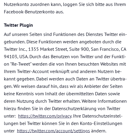
Nutzerkonto zu­ord­nen kann, log­gen Sie sich bitte aus Ihrem
Facebook-​Benutzerkonto aus.
Twit­ter Plugin
Auf un­se­ren Sei­ten sind Funk­tio­nen des Diens­tes Twit­ter ein­
ge­bun­den. Diese Funk­tio­nen wer­den an­ge­bo­ten durch die
Twit­ter Inc., 1355 Mar­ket Street, Suite 900, San Fran­cis­co, CA
94103, USA. Durch das Be­nut­zen von Twit­ter und der Funk­ti­
on "Re-​Tweet" wer­den die von Ihnen be­such­ten Web­sites mit
Ihrem Twitter-​Account ver­knüpft und an­de­ren Nut­zern be­
kannt ge­ge­ben. Dabei wer­den auch Daten an Twit­ter über­tra­
gen. Wir wei­sen dar­auf hin, dass wir als An­bie­ter der Sei­ten
keine Kennt­nis vom In­halt der über­mit­tel­ten Daten sowie
deren Nut­zung durch Twit­ter er­hal­ten. Wei­te­re In­for­ma­tio­nen
hier­zu fin­den Sie in der Da­ten­schutz­er­klä­rung von Twit­ter
unter:
https://twit­ter.com/pri­va­cy
. Ihre Da­ten­schutz­ein­stel­
lun­gen bei Twit­ter kön­nen Sie in den Konto-​Einstellungen
unter
https://twit­ter.com/ac­count/set­tings
än­dern.