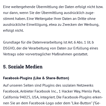
Eine wei­ter­ge­hen­de Über­mitt­lung der Daten er­folgt nicht bzw.
nur dann, wenn Sie der Über­mitt­lung aus­drück­lich zu­ge­
stimmt haben. Eine Wei­ter­ga­be Ihrer Daten an Drit­te ohne
aus­drück­li­che Ein­wil­li­gung, etwa zu Zwe­cken der Wer­bung,
er­folgt nicht.
Grund­la­ge für die Da­ten­ver­ar­bei­tung ist Art. 6 Abs. 1 lit. b
DSGVO, der die Ver­ar­bei­tung von Daten zur Er­fül­lung eines
Ver­trags oder vor­ver­trag­li­cher Maß­nah­men ge­stat­tet.
5. So­zia­le Me­di­en
Facebook-​Plugins (Like & Share-​Button)
Auf un­se­ren Sei­ten sind Plugins des so­zia­len Netz­werks
Face­book, An­bie­ter Face­book Inc., 1 Ha­cker Way, Menlo Park,
Ca­li­for­nia 94025, USA, in­te­griert. Die Facebook-​Plugins er­ken­
nen Sie an dem Facebook-​Logo oder dem "Like-​Button" ("Ge­