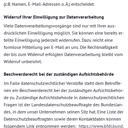
(z.B. Namen, E-​Mail-Adressen o. Ä.) ent­schei­det.
Wi­der­ruf Ihrer Ein­wil­li­gung zur Da­ten­ver­ar­bei­tung
Viele Da­ten­ver­ar­bei­tungs­vor­gän­ge sind nur mit Ihrer aus­
drück­li­chen Ein­wil­li­gung mög­lich. Sie kön­nen eine be­reits er­
teil­te Ein­wil­li­gung je­der­zeit wi­der­ru­fen. Dazu reicht eine
form­lo­se Mit­tei­lung per E-​Mail an uns. Die Recht­mä­ßig­keit
der bis zum Wi­der­ruf er­folg­ten Da­ten­ver­ar­bei­tung bleibt vom
Wi­der­ruf un­be­rührt.
Be­schwer­de­recht bei der zu­stän­di­gen Auf­sichts­be­hör­de
Im Falle da­ten­schutz­recht­li­cher Ver­stö­ße steht dem Be­trof­fe­
nen ein Be­schwer­de­recht bei der zu­stän­di­gen Auf­sichts­be­hör­
de zu. Zu­stän­di­ge Auf­sichts­be­hör­de in da­ten­schutz­recht­li­chen
Fra­gen ist der Lan­des­da­ten­schutz­be­auf­trag­te des Bun­des­lan­
des, in dem unser Un­ter­neh­men sei­nen Sitz hat. Eine Liste der
Da­ten­schutz­be­auf­trag­ten sowie deren Kon­takt­da­ten kön­nen
fol­gen­dem Link ent­nom­men wer­den:
https://www.bfdi.bund.