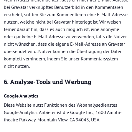
bei Gra­va­tar ver­knüpf­tes Be­nut­zer­bild in den Kom­men­ta­ren
er­scheint, soll­ten Sie zum Kom­men­tie­ren eine E-​Mail-Adresse
nut­zen, wel­che nicht bei Gra­va­tar hin­ter­legt ist. Wir wei­sen
fer­ner dar­auf hin, dass es auch mög­lich ist, eine an­ony­me
oder gar keine E-​Mail-Adresse zu ver­wen­den, falls die Nut­zer
nicht wün­schen, dass die ei­ge­ne E-​Mail-Adresse an Gra­va­tar
über­sen­det wird. Nut­zer kön­nen die Über­tra­gung der Daten
kom­plett ver­hin­dern, indem Sie unser Kom­men­tar­sys­tem
nicht nut­zen.
6. Analyse-​Tools und Wer­bung
Goog­le Ana­ly­tics
Diese Web­site nutzt Funk­tio­nen des Web­ana­ly­se­diens­tes
Goog­le Ana­ly­tics. An­bie­ter ist die Goog­le Inc., 1600 Am­phi­
thea­t­re Park­way, Moun­tain View, CA 94043, USA.