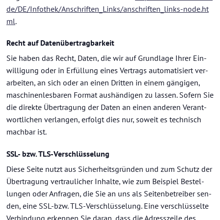
de/DE/In­fo­thek/An­schrif­ten_­Links/anschriften_links-​node.ht
ml
.
Recht auf Da­ten­über­trag­bar­keit
Sie haben das Recht, Daten, die wir auf Grund­la­ge Ihrer Ein­
wil­li­gung oder in Er­fül­lung eines Ver­trags au­to­ma­ti­siert ver­
ar­bei­ten, an sich oder an einen Drit­ten in einem gän­gi­gen,
ma­schi­nen­les­ba­ren For­mat aus­hän­di­gen zu las­sen. So­fern Sie
die di­rek­te Über­tra­gung der Daten an einen an­de­ren Ver­ant­
wort­li­chen ver­lan­gen, er­folgt dies nur, so­weit es tech­nisch
mach­bar ist.
SSL- bzw. TLS-​Verschlüsselung
Diese Seite nutzt aus Si­cher­heits­grün­den und zum Schutz der
Über­tra­gung ver­trau­li­cher In­hal­te, wie zum Bei­spiel Be­stel­
lun­gen oder An­fra­gen, die Sie an uns als Sei­ten­be­trei­ber sen­
den, eine SSL-​bzw. TLS-​Verschlüsselung. Eine ver­schlüs­sel­te
Ver­bin­dung er­ken­nen Sie daran, dass die Adress­zei­le des