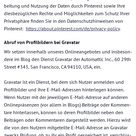
bei­tung und Nut­zung der Daten durch Pin­te­rest sowie Ihre
dies­be­züg­li­chen Rech­te und Mög­lich­kei­ten zum Schutz Ihrer
Pri­vat­sphä­re fin­den Sie in den Da­ten­schutz­hin­wei­sen von
Pin­te­rest:
https://about.pin­te­rest.com/de/privacy-​policy
.
Abruf von Pro­fil­bil­dern bei Gra­va­tar
Wir set­zen in­ner­halb un­se­res On­line­an­ge­bo­tes und ins­be­son­
de­re im Blog den Dienst Gra­va­tar der Au­to­mat­tic Inc., 60 29th
Street #343, San Fran­cis­co, CA 94110, USA, ein.
Gra­va­tar ist ein Dienst, bei dem sich Nut­zer an­mel­den und
Pro­fil­bil­der und ihre E-​Mail-Adressen hin­ter­le­gen kön­nen.
Wenn Nut­zer mit der je­wei­li­gen E-​Mail-Adresse auf an­de­ren
On­line­prä­sen­zen (vor allem in Blogs) Bei­trä­ge oder Kom­men­
ta­re hin­ter­las­sen, kön­nen so deren Pro­fil­bil­der neben den
Bei­trä­gen oder Kom­men­ta­ren dar­ge­stellt wer­den. Hier­zu wird
die von den Nut­zern mit­ge­teil­te E-​Mail-Adresse an Gra­va­tar
zwecks Prü­fung, ob zu ihr ein Pro­fil ge­spei­chert ist, ver­schlüs­