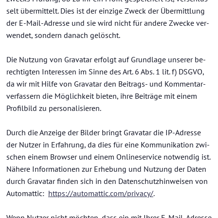
selt über­mit­telt. Dies ist der ein­zi­ge Zweck der Über­mitt­lung
der E-​Mail-Adresse und sie wird nicht für an­de­re Zwe­cke ver­
wen­det, son­dern da­nach ge­löscht.
Die Nut­zung von Gra­va­tar er­folgt auf Grund­la­ge un­se­rer be­
rech­tig­ten In­ter­es­sen im Sinne des Art. 6 Abs. 1 lit. f) DSGVO,
da wir mit Hilfe von Gra­va­tar den Beitrags-​ und Kom­men­tar­
ver­fas­sern die Mög­lich­keit bie­ten, ihre Bei­trä­ge mit einem
Pro­fil­bild zu per­so­na­li­sie­ren.
Durch die An­zei­ge der Bil­der bringt Gra­va­tar die IP-​Adresse
der Nut­zer in Er­fah­rung, da dies für eine Kom­mu­ni­ka­ti­on zwi­
schen einem Brow­ser und einem On­line­ser­vice not­wen­dig ist.
Nä­he­re In­for­ma­tio­nen zur Er­he­bung und Nut­zung der Daten
durch Gra­va­tar fin­den sich in den Da­ten­schutz­hin­wei­sen von
Au­to­mat­tic:
https://au­to­mat­tic.com/pri­va­cy/
.
Wenn Nut­zer nicht möch­ten, dass ein mit Ihrer E-​Mail-Adresse