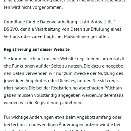
len wird nicht vor­ge­nom­men.
Grund­la­ge für die Da­ten­ver­ar­bei­tung ist Art. 6 Abs. 1 lit. f
DSGVO, der die Ver­ar­bei­tung von Daten zur Er­fül­lung eines
Ver­trags oder vor­ver­trag­li­cher Maß­nah­men ge­stat­tet.
Re­gis­trie­rung auf die­ser Web­site
Sie kön­nen sich auf un­se­rer Web­site re­gis­trie­ren, um zu­sätz­li­
che Funk­tio­nen auf der Seite zu nut­zen. Die dazu ein­ge­ge­be­
nen Daten ver­wen­den wir nur zum Zwe­cke der Nut­zung des
je­wei­li­gen An­ge­bo­tes oder Diens­tes, für den Sie sich re­gis­
triert haben. Die bei der Re­gis­trie­rung ab­ge­frag­ten Pflicht­an­
ga­ben müs­sen voll­stän­dig an­ge­ge­ben wer­den. An­de­ren­falls
wer­den wir die Re­gis­trie­rung ab­leh­nen.
Für wich­ti­ge Än­de­run­gen etwa beim An­ge­bots­um­fang oder
bei tech­nisch not­wen­di­gen Än­de­run­gen nut­zen wir die bei