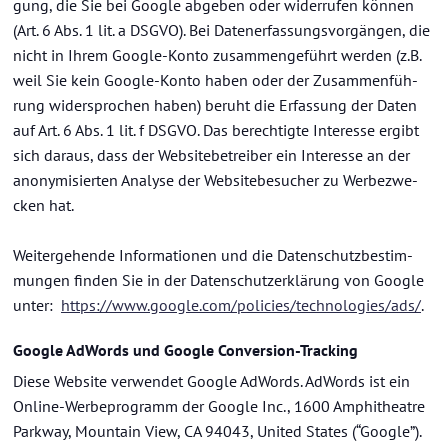
gung, die Sie bei Goog­le ab­ge­ben oder wi­der­ru­fen kön­nen
(Art. 6 Abs. 1 lit. a DSGVO). Bei Da­ten­er­fas­sungs­vor­gän­gen, die
nicht in Ihrem Google-​Konto zu­sam­men­ge­führt wer­den (z.B.
weil Sie kein Google-​Konto haben oder der Zu­sam­men­füh­
rung wi­der­spro­chen haben) be­ruht die Er­fas­sung der Daten
auf Art. 6 Abs. 1 lit. f DSGVO. Das be­rech­tig­te In­ter­es­se er­gibt
sich dar­aus, dass der Web­site­be­trei­ber ein In­ter­es­se an der
an­ony­mi­sier­ten Ana­ly­se der Web­site­be­su­cher zu Wer­be­zwe­
cken hat.
Wei­ter­ge­hen­de In­for­ma­tio­nen und die Da­ten­schutz­be­stim­
mun­gen fin­den Sie in der Da­ten­schutz­er­klä­rung von Goog­le
unter:
https://www.goog­le.com/po­li­ci­es/tech­no­lo­gies/ads/
.
Goog­le Ad­Words und Goog­le Conversion-​Tracking
Diese Web­site ver­wen­det Goog­le Ad­Words. Ad­Words ist ein
Online-​Werbeprogramm der Goog­le Inc., 1600 Am­phi­thea­t­re
Park­way, Moun­tain View, CA 94043, United Sta­tes (“Goog­le”).