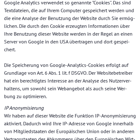
Goog­le Ana­ly­tics ver­wen­det so ge­nann­te "Coo­kies". Das sind
Text­da­tei­en, die auf Ihrem Com­pu­ter ge­spei­chert wer­den und
die eine Ana­ly­se der Be­nut­zung der Web­site durch Sie er­mög­
li­chen. Die durch den Coo­kie er­zeug­ten In­for­ma­tio­nen über
Ihre Be­nut­zung die­ser Web­site wer­den in der Regel an einen
Ser­ver von Goog­le in den USA über­tra­gen und dort ge­spei­
chert.
Die Spei­che­rung von Google-​Analytics-Cookies er­folgt auf
Grund­la­ge von Art. 6 Abs. 1 lit. f DSGVO. Der Web­site­be­trei­ber
hat ein be­rech­tig­tes In­ter­es­se an der Ana­ly­se des Nut­zer­ver­
hal­tens, um so­wohl sein Web­an­ge­bot als auch seine Wer­
bung zu op­ti­mie­ren.
IP An­ony­mi­sie­rung
Wir haben auf die­ser Web­site die Funk­ti­on IP-​Anonymisierung
ak­ti­viert. Da­durch wird Ihre IP-​Adresse von Goog­le in­ner­halb
von Mit­glied­staa­ten der Eu­ro­päi­schen Union oder in an­de­ren
Ver­trags­staa­ten des Ab­kom­mens über den Eu­ro­päi­schen Wirt­