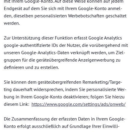
mit Ihrem Google-​Konto. Auf diese Weise kön­nen auf jedem
End­ge­rät auf dem Sie sich mit Ihrem Google-​Konto an­mel­
den, die­sel­ben per­so­na­li­sier­ten Wer­be­bot­schaf­ten ge­schal­tet
wer­den.
Zur Un­ter­stüt­zung die­ser Funk­ti­on er­fasst Goog­le Ana­ly­tics
google-​authentifizierte IDs der Nut­zer, die vor­über­ge­hend mit
un­se­ren Google-​Analytics-Daten ver­knüpft wer­den, um Ziel­
grup­pen für die ge­rä­te­über­grei­fen­de An­zei­gen­wer­bung zu
de­fi­nie­ren und zu er­stel­len.
Sie kön­nen dem ge­rä­te­über­grei­fen­den Re­mar­ke­ting/Tar­ge­
ting dau­er­haft wi­der­spre­chen, indem Sie per­so­na­li­sier­te Wer­
bung in Ihrem Google-​Konto de­ak­ti­vie­ren; fol­gen Sie hier­zu
die­sem Link:
https://www.goog­le.com/set­tings/ads/onweb/
Die Zu­sam­men­fas­sung der er­fass­ten Daten in Ihrem Google-​
Konto er­folgt aus­schließ­lich auf Grund­la­ge Ihrer Ein­wil­li­