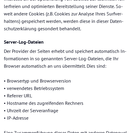
ler­frei­en und op­ti­mier­ten Be­reit­stel­lung sei­ner Diens­te. So­
weit an­de­re Coo­kies (z.B. Coo­kies zur Ana­ly­se Ihres Surf­ver­
hal­tens) ge­spei­chert wer­den, wer­den diese in die­ser Da­ten­
schutz­er­klä­rung ge­son­dert be­han­delt.
Server-​Log-Dateien
Der Pro­vi­der der Sei­ten er­hebt und spei­chert au­to­ma­tisch In­
for­ma­tio­nen in so ge­nann­ten Server-​Log-Dateien, die Ihr
Brow­ser au­to­ma­tisch an uns über­mit­telt. Dies sind:
• Brow­ser­typ und Brow­ser­ver­si­on
• ver­wen­de­tes Be­triebs­sys­tem
• Re­fer­rer URL
• Host­na­me des zu­grei­fen­den Rech­ners
• Uhr­zeit der Ser­ver­an­fra­ge
• IP-​Adresse
Eine Zu­sam­men­füh­rung die­ser Daten mit an­de­ren Da­ten­quel­