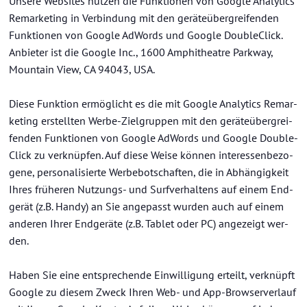
Un­se­re Web­sites nut­zen die Funk­tio­nen von Goog­le Ana­ly­tics
Re­mar­ke­ting in Ver­bin­dung mit den ge­rä­te­über­grei­fen­den
Funk­tio­nen von Goog­le Ad­Words und Goog­le Dou­ble­Click.
An­bie­ter ist die Goog­le Inc., 1600 Am­phi­thea­t­re Park­way,
Moun­tain View, CA 94043, USA.
Diese Funk­ti­on er­mög­licht es die mit Goog­le Ana­ly­tics Re­mar­
ke­ting er­stell­ten Werbe-​Zielgruppen mit den ge­rä­te­über­grei­
fen­den Funk­tio­nen von Goog­le Ad­Words und Goog­le Dou­ble­
Click zu ver­knüp­fen. Auf diese Weise kön­nen in­ter­es­sen­be­zo­
ge­ne, per­so­na­li­sier­te Wer­be­bot­schaf­ten, die in Ab­hän­gig­keit
Ihres frü­he­ren Nutzungs-​ und Surf­ver­hal­tens auf einem End­
ge­rät (z.B. Handy) an Sie an­ge­passt wur­den auch auf einem
an­de­ren Ihrer End­ge­rä­te (z.B. Ta­blet oder PC) an­ge­zeigt wer­
den.
Haben Sie eine ent­spre­chen­de Ein­wil­li­gung er­teilt, ver­knüpft
Goog­le zu die­sem Zweck Ihren Web- und App-​Browserverlauf