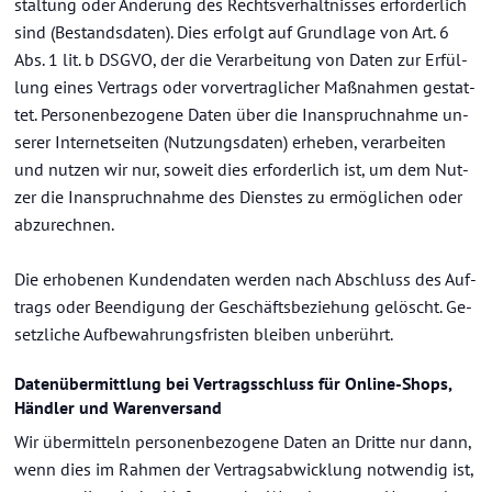
stal­tung oder Än­de­rung des Rechts­ver­hält­nis­ses er­for­der­lich
sind (Be­stands­da­ten). Dies er­folgt auf Grund­la­ge von Art. 6
Abs. 1 lit. b DSGVO, der die Ver­ar­bei­tung von Daten zur Er­fül­
lung eines Ver­trags oder vor­ver­trag­li­cher Maß­nah­men ge­stat­
tet. Per­so­nen­be­zo­ge­ne Daten über die In­an­spruch­nah­me un­
se­rer In­ter­net­sei­ten (Nut­zungs­da­ten) er­he­ben, ver­ar­bei­ten
und nut­zen wir nur, so­weit dies er­for­der­lich ist, um dem Nut­
zer die In­an­spruch­nah­me des Diens­tes zu er­mög­li­chen oder
ab­zu­rech­nen.
Die er­ho­be­nen Kun­den­da­ten wer­den nach Ab­schluss des Auf­
trags oder Be­en­di­gung der Ge­schäfts­be­zie­hung ge­löscht. Ge­
setz­li­che Auf­be­wah­rungs­fris­ten blei­ben un­be­rührt.
Da­ten­über­mitt­lung bei Ver­trags­schluss für Online-​Shops,
Händ­ler und Wa­ren­ver­sand
Wir über­mit­teln per­so­nen­be­zo­ge­ne Daten an Drit­te nur dann,
wenn dies im Rah­men der Ver­trags­ab­wick­lung not­wen­dig ist,