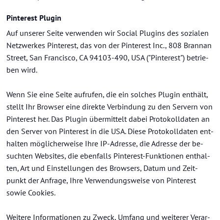
Pin­te­rest Plugin
Auf un­se­rer Seite ver­wen­den wir So­cial Plugins des so­zia­len
Netz­wer­kes Pin­te­rest, das von der Pin­te­rest Inc., 808 Brann­an
Street, San Fran­cis­co, CA 94103-​490, USA ("Pin­te­rest") be­trie­
ben wird.
Wenn Sie eine Seite auf­ru­fen, die ein sol­ches Plugin ent­hält,
stellt Ihr Brow­ser eine di­rek­te Ver­bin­dung zu den Ser­vern von
Pin­te­rest her. Das Plugin über­mit­telt dabei Pro­to­koll­da­ten an
den Ser­ver von Pin­te­rest in die USA. Diese Pro­to­koll­da­ten ent­
hal­ten mög­li­cher­wei­se Ihre IP-​Adresse, die Adres­se der be­
such­ten Web­sites, die eben­falls Pinterest-​Funktionen ent­hal­
ten, Art und Ein­stel­lun­gen des Brow­sers, Datum und Zeit­
punkt der An­fra­ge, Ihre Ver­wen­dungs­wei­se von Pin­te­rest
sowie Coo­kies.
Wei­te­re In­for­ma­tio­nen zu Zweck, Um­fang und wei­te­rer Ver­ar­