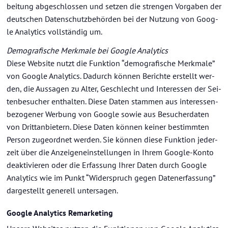
bei­tung ab­ge­schlos­sen und set­zen die stren­gen Vor­ga­ben der
deut­schen Da­ten­schutz­be­hör­den bei der Nut­zung von Goog­
le Ana­ly­tics voll­stän­dig um.
De­mo­gra­fi­sche Merk­ma­le bei Goog­le Ana­ly­tics
Diese Web­site nutzt die Funk­ti­on “de­mo­gra­fi­sche Merk­ma­le”
von Goog­le Ana­ly­tics. Da­durch kön­nen Be­rich­te er­stellt wer­
den, die Aus­sa­gen zu Alter, Ge­schlecht und In­ter­es­sen der Sei­
ten­be­su­cher ent­hal­ten. Diese Daten stam­men aus in­ter­es­sen­
be­zo­ge­ner Wer­bung von Goog­le sowie aus Be­su­cher­da­ten
von Dritt­an­bie­tern. Diese Daten kön­nen kei­ner be­stimm­ten
Per­son zu­ge­ord­net wer­den. Sie kön­nen diese Funk­ti­on je­der­
zeit über die An­zei­gen­ein­stel­lun­gen in Ihrem Google-​Konto
de­ak­ti­vie­ren oder die Er­fas­sung Ihrer Daten durch Goog­le
Ana­ly­tics wie im Punkt “Wi­der­spruch gegen Da­ten­er­fas­sung”
dar­ge­stellt ge­ne­rell un­ter­sa­gen.
Goog­le Ana­ly­tics Re­mar­ke­ting