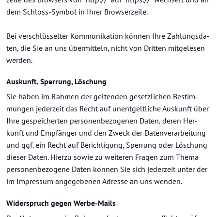
dem Schloss-​Symbol in Ihrer Brow­ser­zei­le.
Bei ver­schlüs­sel­ter Kom­mu­ni­ka­ti­on kön­nen Ihre Zah­lungs­da­
ten, die Sie an uns über­mit­teln, nicht von Drit­ten mit­ge­le­sen
wer­den.
Aus­kunft, Sper­rung, Lö­schung
Sie haben im Rah­men der gel­ten­den ge­setz­li­chen Be­stim­
mun­gen je­der­zeit das Recht auf un­ent­gelt­li­che Aus­kunft über
Ihre ge­spei­cher­ten per­so­nen­be­zo­ge­nen Daten, deren Her­
kunft und Emp­fän­ger und den Zweck der Da­ten­ver­ar­bei­tung
und ggf. ein Recht auf Be­rich­ti­gung, Sper­rung oder Lö­schung
die­ser Daten. Hier­zu sowie zu wei­te­ren Fra­gen zum Thema
per­so­nen­be­zo­ge­ne Daten kön­nen Sie sich je­der­zeit unter der
im Im­pres­sum an­ge­ge­be­nen Adres­se an uns wen­den.
Wi­der­spruch gegen Werbe-​Mails