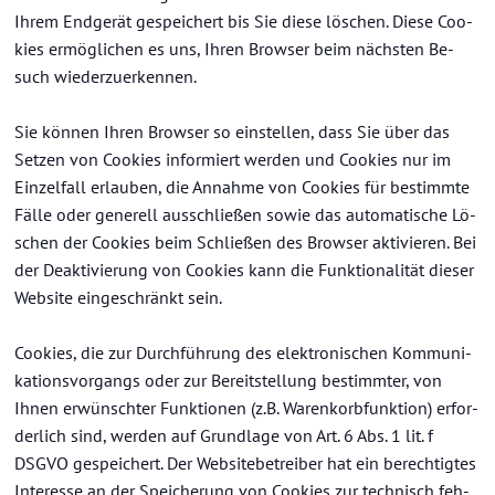
Ihrem End­ge­rät ge­spei­chert bis Sie diese lö­schen. Diese Coo­
kies er­mög­li­chen es uns, Ihren Brow­ser beim nächs­ten Be­
such wie­der­zu­er­ken­nen.
Sie kön­nen Ihren Brow­ser so ein­stel­len, dass Sie über das
Set­zen von Coo­kies in­for­miert wer­den und Coo­kies nur im
Ein­zel­fall er­lau­ben, die An­nah­me von Coo­kies für be­stimm­te
Fälle oder ge­ne­rell aus­schlie­ßen sowie das au­to­ma­ti­sche Lö­
schen der Coo­kies beim Schlie­ßen des Brow­ser ak­ti­vie­ren. Bei
der De­ak­ti­vie­rung von Coo­kies kann die Funk­tio­na­li­tät die­ser
Web­site ein­ge­schränkt sein.
Coo­kies, die zur Durch­füh­rung des elek­tro­ni­schen Kom­mu­ni­
ka­ti­ons­vor­gangs oder zur Be­reit­stel­lung be­stimm­ter, von
Ihnen er­wünsch­ter Funk­tio­nen (z.B. Wa­ren­korb­funk­ti­on) er­for­
der­lich sind, wer­den auf Grund­la­ge von Art. 6 Abs. 1 lit. f
DSGVO ge­spei­chert. Der Web­site­be­trei­ber hat ein be­rech­tig­tes
In­ter­es­se an der Spei­che­rung von Coo­kies zur tech­nisch feh­