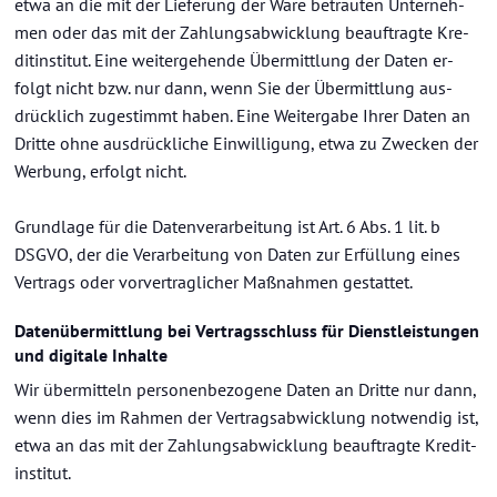
etwa an die mit der Lie­fe­rung der Ware be­trau­ten Un­ter­neh­
men oder das mit der Zah­lungs­ab­wick­lung be­auf­trag­te Kre­
dit­in­sti­tut. Eine wei­ter­ge­hen­de Über­mitt­lung der Daten er­
folgt nicht bzw. nur dann, wenn Sie der Über­mitt­lung aus­
drück­lich zu­ge­stimmt haben. Eine Wei­ter­ga­be Ihrer Daten an
Drit­te ohne aus­drück­li­che Ein­wil­li­gung, etwa zu Zwe­cken der
Wer­bung, er­folgt nicht.
Grund­la­ge für die Da­ten­ver­ar­bei­tung ist Art. 6 Abs. 1 lit. b
DSGVO, der die Ver­ar­bei­tung von Daten zur Er­fül­lung eines
Ver­trags oder vor­ver­trag­li­cher Maß­nah­men ge­stat­tet.
Da­ten­über­mitt­lung bei Ver­trags­schluss für Dienst­leis­tun­gen
und di­gi­ta­le In­hal­te
Wir über­mit­teln per­so­nen­be­zo­ge­ne Daten an Drit­te nur dann,
wenn dies im Rah­men der Ver­trags­ab­wick­lung not­wen­dig ist,
etwa an das mit der Zah­lungs­ab­wick­lung be­auf­trag­te Kre­dit­
in­sti­tut.