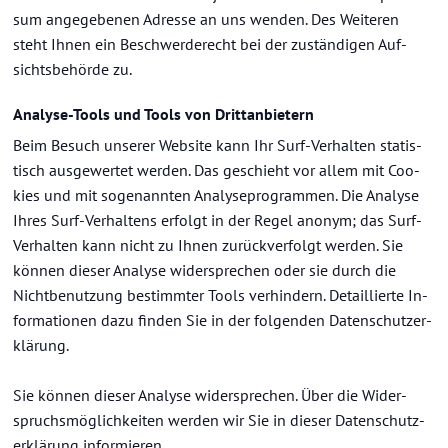
sum an­ge­ge­be­nen Adres­se an uns wen­den. Des Wei­te­ren
steht Ihnen ein Be­schwer­de­recht bei der zu­stän­di­gen Auf­
sichts­be­hör­de zu.
Analyse-​Tools und Tools von Dritt­an­bie­tern
Beim Be­such un­se­rer Web­site kann Ihr Surf-​Verhalten sta­tis­
tisch aus­ge­wer­tet wer­den. Das ge­schieht vor allem mit Coo­
kies und mit so­ge­nann­ten Ana­ly­se­pro­gram­men. Die Ana­ly­se
Ihres Surf-​Verhaltens er­folgt in der Regel an­onym; das Surf-​
Verhalten kann nicht zu Ihnen zu­rück­ver­folgt wer­den. Sie
kön­nen die­ser Ana­ly­se wi­der­spre­chen oder sie durch die
Nicht­be­nut­zung be­stimm­ter Tools ver­hin­dern. De­tail­lier­te In­
for­ma­tio­nen dazu fin­den Sie in der fol­gen­den Da­ten­schutz­er­
klä­rung.
Sie kön­nen die­ser Ana­ly­se wi­der­spre­chen. Über die Wi­der­
spruchs­mög­lich­kei­ten wer­den wir Sie in die­ser Da­ten­schutz­
er­klä­rung in­for­mie­ren.