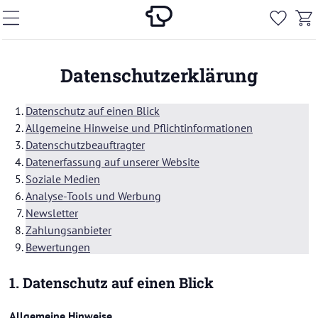
Da­ten­schutz­er­klä­rung
Da­ten­schutz auf einen Blick
All­ge­mei­ne Hin­wei­se und Pflicht­in­for­ma­tio­nen
Da­ten­schutz­be­auf­trag­ter
Da­ten­er­fas­sung auf un­se­rer Web­site
So­zia­le Me­di­en
Analyse-​Tools und Wer­bung
News­let­ter
Zah­lungs­an­bie­ter
Be­wer­tun­gen
1. Da­ten­schutz auf einen Blick
All­ge­mei­ne Hin­wei­se