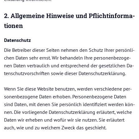
2. All­ge­mei­ne Hin­wei­se und Pflicht­in­for­ma­
tio­nen
Da­ten­schutz
Die Be­trei­ber die­ser Sei­ten neh­men den Schutz Ihrer per­sön­li­
chen Daten sehr ernst. Wir be­han­deln Ihre per­so­nen­be­zo­ge­
nen Daten ver­trau­lich und ent­spre­chend der ge­setz­li­chen Da­
ten­schutz­vor­schrif­ten sowie die­ser Da­ten­schutz­er­klä­rung.
Wenn Sie diese Web­site be­nut­zen, wer­den ver­schie­de­ne per­
so­nen­be­zo­ge­ne Daten er­ho­ben. Per­so­nen­be­zo­ge­ne Daten
sind Daten, mit denen Sie per­sön­lich iden­ti­fi­ziert wer­den kön­
nen. Die vor­lie­gen­de Da­ten­schutz­er­klä­rung er­läu­tert, wel­che
Daten wir er­he­ben und wofür wir sie nut­zen. Sie er­läu­tert
auch, wie und zu wel­chem Zweck das ge­schieht.