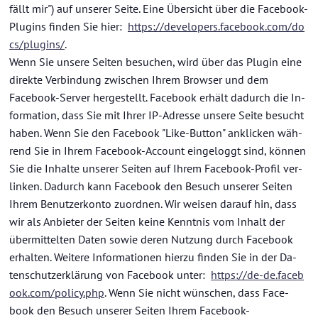
fällt mir") auf un­se­rer Seite. Eine Über­sicht über die Facebook-​
Plugins fin­den Sie hier:
https://de­ve­lo­pers.face­book.com/do
cs/plugins/
.
Wenn Sie un­se­re Sei­ten be­su­chen, wird über das Plugin eine
di­rek­te Ver­bin­dung zwi­schen Ihrem Brow­ser und dem
Facebook-​Server her­ge­stellt. Face­book er­hält da­durch die In­
for­ma­ti­on, dass Sie mit Ihrer IP-​Adresse un­se­re Seite be­sucht
haben. Wenn Sie den Face­book "Like-​Button" an­kli­cken wäh­
rend Sie in Ihrem Facebook-​Account ein­ge­loggt sind, kön­nen
Sie die In­hal­te un­se­rer Sei­ten auf Ihrem Facebook-​Profil ver­
lin­ken. Da­durch kann Face­book den Be­such un­se­rer Sei­ten
Ihrem Be­nut­zer­kon­to zu­ord­nen. Wir wei­sen dar­auf hin, dass
wir als An­bie­ter der Sei­ten keine Kennt­nis vom In­halt der
über­mit­tel­ten Daten sowie deren Nut­zung durch Face­book
er­hal­ten. Wei­te­re In­for­ma­tio­nen hier­zu fin­den Sie in der Da­
ten­schutz­er­klä­rung von Face­book unter:
https://de-de.face­b
ook.com/po­li­cy.php
. Wenn Sie nicht wün­schen, dass Face­
book den Be­such un­se­rer Sei­ten Ihrem Facebook-​