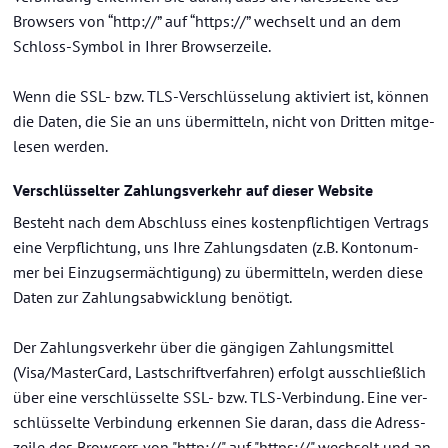
Brow­sers von “http://” auf “https://” wech­selt und an dem
Schloss-​Symbol in Ihrer Brow­ser­zei­le.
Wenn die SSL- bzw. TLS-​Verschlüsselung ak­ti­viert ist, kön­nen
die Daten, die Sie an uns über­mit­teln, nicht von Drit­ten mit­ge­
le­sen wer­den.
Ver­schlüs­sel­ter Zah­lungs­ver­kehr auf die­ser Web­site
Be­steht nach dem Ab­schluss eines kos­ten­pflich­ti­gen Ver­trags
eine Ver­pflich­tung, uns Ihre Zah­lungs­da­ten (z.B. Kon­to­num­
mer bei Ein­zugs­er­mäch­ti­gung) zu über­mit­teln, wer­den diese
Daten zur Zah­lungs­ab­wick­lung be­nö­tigt.
Der Zah­lungs­ver­kehr über die gän­gi­gen Zah­lungs­mit­tel
(Visa/Mas­ter­Card, Last­schrift­ver­fah­ren) er­folgt aus­schließ­lich
über eine ver­schlüs­sel­te SSL- bzw. TLS-​Verbindung. Eine ver­
schlüs­sel­te Ver­bin­dung er­ken­nen Sie daran, dass die Adress­
zei­le des Brow­sers von "http://" auf "https://" wech­selt und an