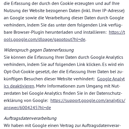
die Er­fas­sung der durch den Coo­kie er­zeug­ten und auf Ihre
Nut­zung der Web­site be­zo­ge­nen Daten (inkl. Ihrer IP-​Adresse)
an Goog­le sowie die Ver­ar­bei­tung die­ser Daten durch Goog­le
ver­hin­dern, indem Sie das unter dem fol­gen­den Link ver­füg­
ba­re Browser-​Plugin her­un­ter­la­den und in­stal­lie­ren:
https://t
ools.goog­le.com/dl­page/ga­op­tout?hl=de
.
Wi­der­spruch gegen Da­ten­er­fas­sung
Sie kön­nen die Er­fas­sung Ihrer Daten durch Goog­le Ana­ly­tics
ver­hin­dern, indem Sie auf fol­gen­den Link kli­cken. Es wird ein
Opt-​Out-Cookie ge­setzt, der die Er­fas­sung Ihrer Daten bei zu­
künf­ti­gen Be­su­chen die­ser Web­site ver­hin­dert:
Goog­le Ana­ly­t
ics de­ak­ti­vie­ren
. Mehr In­for­ma­tio­nen zum Um­gang mit Nut­
zer­da­ten bei Goog­le Ana­ly­tics fin­den Sie in der Da­ten­schutz­
er­klä­rung von Goog­le:
https://sup­port.goog­le.com/ana­ly­tics/
ans­wer/6004245?hl=de
Auf­trags­da­ten­ver­ar­bei­tung
Wir haben mit Goog­le einen Ver­trag zur Auf­trags­da­ten­ver­ar­