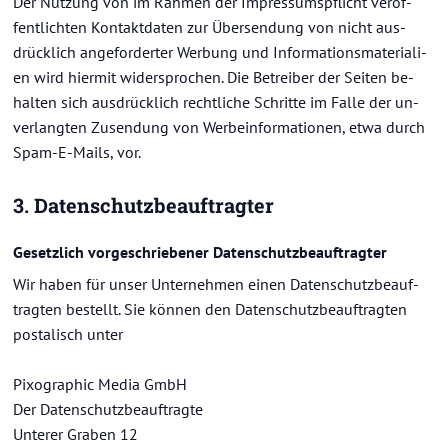
Der Nut­zung von im Rah­men der Im­pres­sums­pflicht ver­öf­
fent­lich­ten Kon­takt­da­ten zur Über­sen­dung von nicht aus­
drück­lich an­ge­for­der­ter Wer­bung und In­for­ma­ti­ons­ma­te­ria­li­
en wird hier­mit wi­der­spro­chen. Die Be­trei­ber der Sei­ten be­
hal­ten sich aus­drück­lich recht­li­che Schrit­te im Falle der un­
ver­lang­ten Zu­sen­dung von Wer­be­in­for­ma­tio­nen, etwa durch
Spam-​E-Mails, vor.
3. Da­ten­schutz­be­auf­trag­ter
Ge­setz­lich vor­ge­schrie­be­ner Da­ten­schutz­be­auf­trag­ter
Wir haben für unser Un­ter­neh­men einen Da­ten­schutz­be­auf­
trag­ten be­stellt. Sie kön­nen den Da­ten­schutz­be­auf­trag­ten
pos­ta­lisch unter
Pi­xo­gra­phic Media GmbH
Der Da­ten­schutz­be­auf­trag­te
Un­te­rer Gra­ben 12