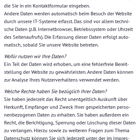
die Sie in ein Kon­takt­for­mu­lar ein­ge­ben.
An­de­re Daten wer­den au­to­ma­tisch beim Be­such der Web­site
durch un­se­re IT-​Systeme er­fasst. Das sind vor allem tech­ni­
sche Daten (z.B. In­ter­net­brow­ser, Be­triebs­sys­tem oder Uhr­zeit
des Sei­ten­auf­rufs). Die Er­fas­sung die­ser Daten er­folgt au­to­
ma­tisch, so­bald Sie un­se­re Web­site be­tre­ten.
Wofür nut­zen wir Ihre Daten?
Ein Teil der Daten wird er­ho­ben, um eine feh­ler­freie Be­reit­
stel­lung der Web­site zu ge­währ­leis­ten. An­de­re Daten kön­nen
zur Ana­ly­se Ihres Nut­zer­ver­hal­tens ver­wen­det wer­den.
Wel­che Rech­te haben Sie be­züg­lich Ihrer Daten?
Sie haben je­der­zeit das Recht un­ent­gelt­lich Aus­kunft über
Her­kunft, Emp­fän­ger und Zweck Ihrer ge­spei­cher­ten per­so­
nen­be­zo­ge­nen Daten zu er­hal­ten. Sie haben au­ßer­dem ein
Recht, die Be­rich­ti­gung, Sper­rung oder Lö­schung die­ser Daten
zu ver­lan­gen. Hier­zu sowie zu wei­te­ren Fra­gen zum Thema
Da­ten­schutz kön­nen Sie sich je­der­zeit unter der im Im­pres­