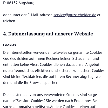
D-​86152 Augs­burg
oder unter der E-​Mail-Adresse
ser­vice@puz­zle­hel­den.de
er­
rei­chen.
4. Da­ten­er­fas­sung auf un­se­rer Web­site
Coo­kies
Die In­ter­net­sei­ten ver­wen­den teil­wei­se so ge­nann­te Coo­kies.
Coo­kies rich­ten auf Ihrem Rech­ner kei­nen Scha­den an und
ent­hal­ten keine Viren. Coo­kies die­nen dazu, unser An­ge­bot
nut­zer­freund­li­cher, ef­fek­ti­ver und si­che­rer zu ma­chen. Coo­kies
sind klei­ne Text­da­tei­en, die auf Ihrem Rech­ner ab­ge­legt wer­
den und die Ihr Brow­ser spei­chert.
Die meis­ten der von uns ver­wen­de­ten Coo­kies sind so ge­
nann­te “Session-​Cookies”. Sie wer­den nach Ende Ihres Be­
suchs au­to­ma­tisch ge­löscht. An­de­re Coo­kies blei­ben auf