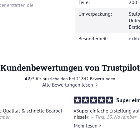
Teile:
200
er erstatten die
Umverpackung:
Stülp
Unter
Ersti
Besonderheit:
exklu
Kundenbewertungen von Trustpilot
4.8
/5 für puzzlehelden bei
21842
Bewertungen
Alle Bewertungen lesen
Super ein
 Qua­li­tät & schnel­le Be­ar­bei­
»Super ein­fa­che Er­stel­lung auf
m­ber
nis­se!«
– Tina
, 13. No­vem­ber
Mehr lesen >