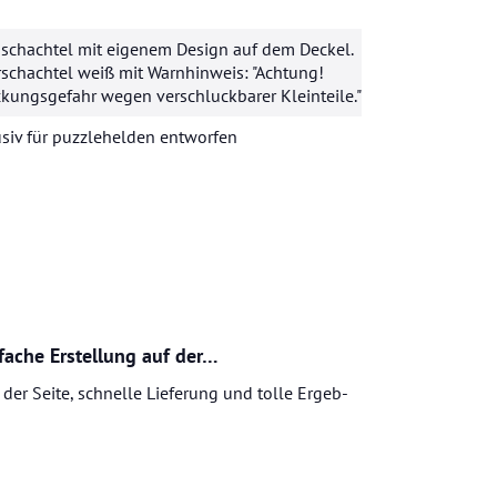
schachtel mit eigenem Design auf dem Deckel.
schachtel weiß mit Warnhinweis: "Achtung!
ckungsgefahr wegen verschluckbarer Kleinteile."
siv für
puzzlehelden
entworfen
fache Erstellung auf der…
 der Seite, schnel­le Lie­fe­rung und tolle Er­geb­