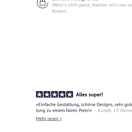
Wenn’s nicht passt, machen wir’s neu od
Kosten.
Alles super!
»Ein­fa­che Ge­stal­tung, schö­ne De­signs, sehr gute
tung zu einem fai­ren Preis!«
– Kunde
, 13. No­ve
Mehr lesen >