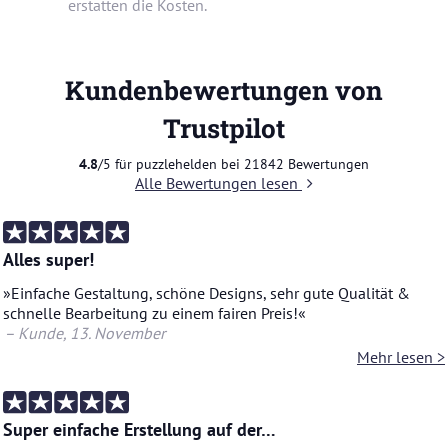
erstatten die Kosten.
Kundenbewertungen von
Trustpilot
4.8
/5 für puzzlehelden bei
21842
Bewertungen
Alle Bewertungen lesen
Alles super!
»Ein­fa­che Ge­stal­tung, schö­ne De­signs, sehr gute Qua­li­tät &
schnel­le Be­ar­bei­tung zu einem fai­ren Preis!«
– Kunde
, 13. No­vem­ber
Mehr lesen >
Super einfache Erstellung auf der…