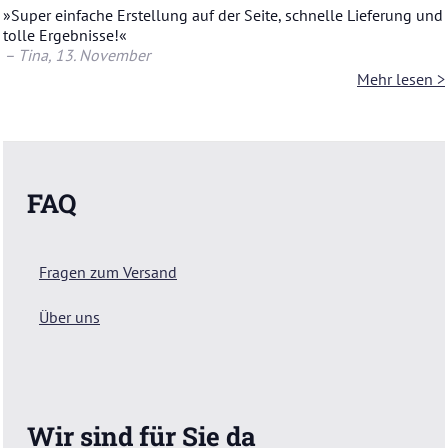
»Super ein­fa­che Er­stel­lung auf der Seite, schnel­le Lie­fe­rung und
tolle Er­geb­nis­se!«
– Tina
, 13. No­vem­ber
Mehr lesen >
FAQ
Fragen zum Versand
Über uns
Wir sind für Sie da