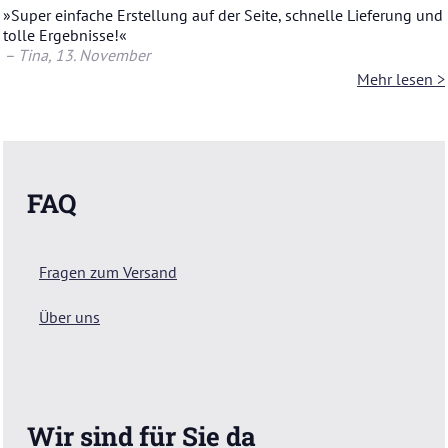
»Super ein­fa­che Er­stel­lung auf der Seite, schnel­le Lie­fe­rung und
tolle Er­geb­nis­se!«
– Tina
, 13. No­vem­ber
Mehr lesen >
FAQ
Fragen zum Versand
Über uns
Wir sind für Sie da