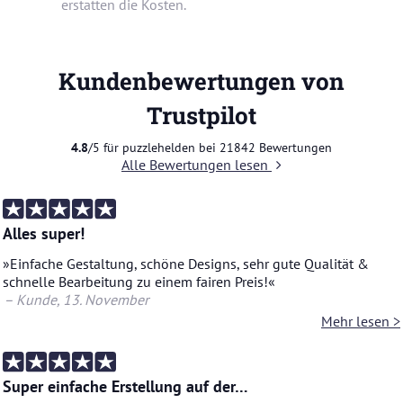
erstatten die Kosten.
Kundenbewertungen von
Trustpilot
4.8
/5 für puzzlehelden bei
21842
Bewertungen
Alle Bewertungen lesen
Alles super!
»Ein­fa­che Ge­stal­tung, schö­ne De­signs, sehr gute Qua­li­tät &
schnel­le Be­ar­bei­tung zu einem fai­ren Preis!«
– Kunde
, 13. No­vem­ber
Mehr lesen >
Super einfache Erstellung auf der…