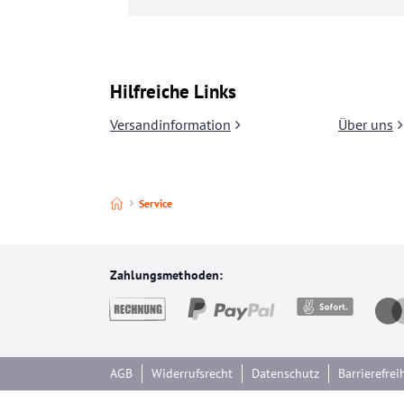
Hilfreiche Links
Versandinformation
Über uns
Service
Unsere Zahlungsmethoden und Versandarten
Zahlungsmethoden:
AGB
Widerrufsrecht
Datenschutz
Barrierefrei